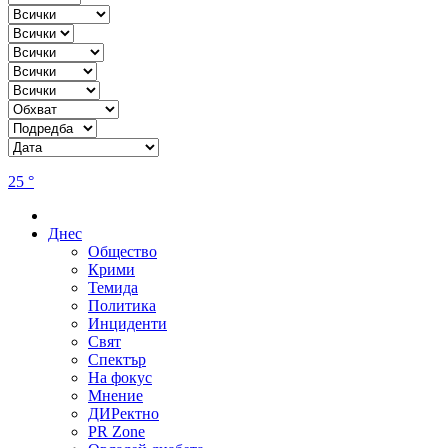
25 °
Днес
Общество
Крими
Темида
Политика
Инциденти
Свят
Спектър
На фокус
Мнение
ДИРектно
PR Zone