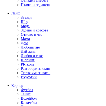
Овладей диабета
Пътят на здравето
Лайф
Звезди
Шоу
Мода
Здраве и красота
Отново в час
Мама
Дом
Любопитно
Дай лапа
Любов и секс
Шопинг
PR Zone
Разговори за съня
Тествахме за вас...
Вкусотии
Корнер
Футбол
Тенис
Волейбол
Баскетбол