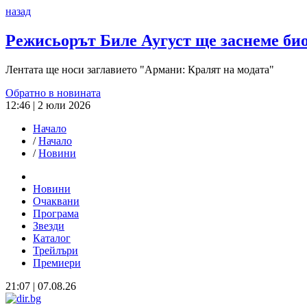
назад
Режисьорът Биле Аугуст ще заснеме б
Лентата ще носи заглавието "Армани: Кралят на модата"
Обратно в новината
12:46 | 2 юли 2026
Начало
/
Начало
/
Новини
Новини
Очаквани
Програма
Звезди
Каталог
Трейлъри
Премиери
21:07 | 07.08.26