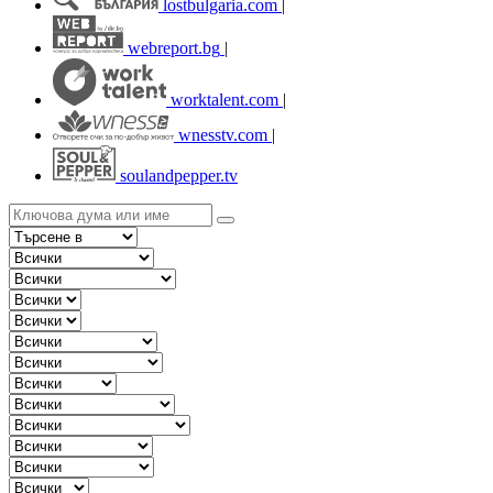
lostbulgaria.com
|
webreport.bg
|
worktalent.com
|
wnesstv.com
|
soulandpepper.tv