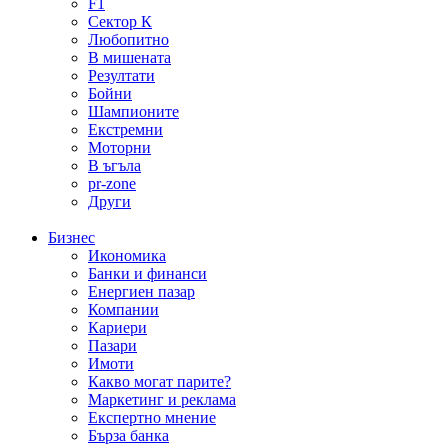
F1
Сектор К
Любопитно
В мишената
Резултати
Бойни
Шампионите
Екстремни
Моторни
В ъгъла
pr-zone
Други
Бизнес
Икономика
Банки и финанси
Енергиен пазар
Компании
Кариери
Пазари
Имоти
Какво могат парите?
Маркетинг и реклама
Експертно мнение
Бърза банка