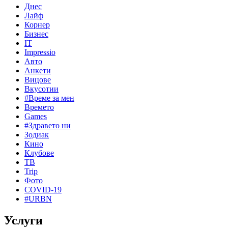
Днес
Лайф
Корнер
Бизнес
IT
Impressio
Авто
Анкети
Вицове
Вкусотии
#Време за мен
Времето
Games
#Здравето ни
Зодиак
Кино
Клубове
ТВ
Trip
Фото
COVID-19
#URBN
Услуги