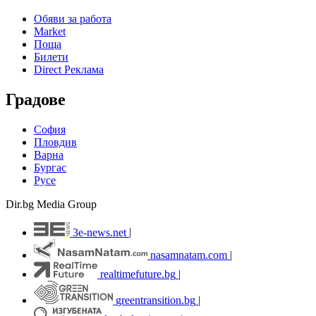
Обяви за работа
Market
Поща
Билети
Direct Реклама
Градове
София
Пловдив
Варна
Бургас
Русе
Dir.bg Media Group
3e-news.net
|
nasamnatam.com
|
realtimefuture.bg
|
greentransition.bg
|