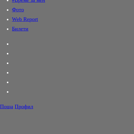
#Време за мен
Дай лапа
Фото
Любов и секс
Web Report
Шопинг
Билети
PR Zone
Разговори за съня
Тествахме за вас...
Вкусотии
Корнер
Футбол
Тенис
Волейбол
Поща
Профил
Баскетбол
F1