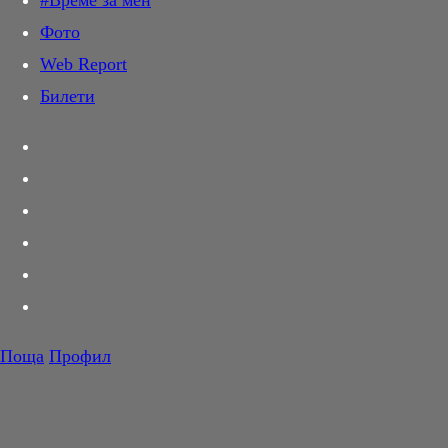
#Време за мен
Дай лапа
Фото
Любов и секс
Web Report
Шопинг
Билети
PR Zone
Разговори за съня
Тествахме за вас...
Вкусотии
Корнер
Футбол
Тенис
Волейбол
Поща
Профил
Баскетбол
F1