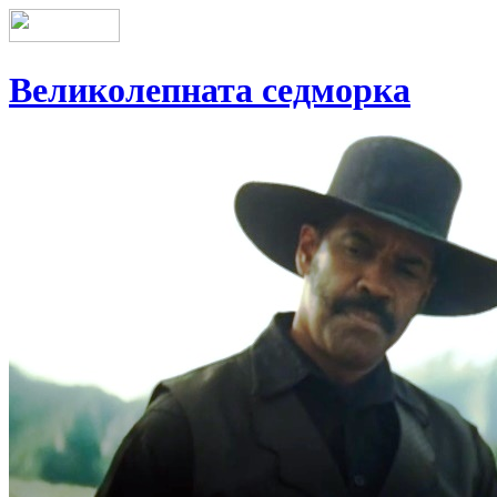
Великолепната седморка