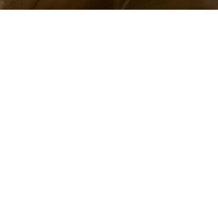
ms/10287/p_256367.jpg