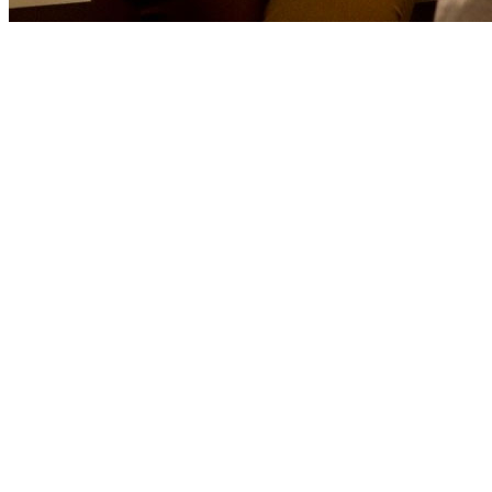
[Migrated image] https://i.dir.bg/kino/fil