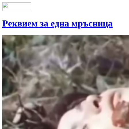
Реквием за една мръсница