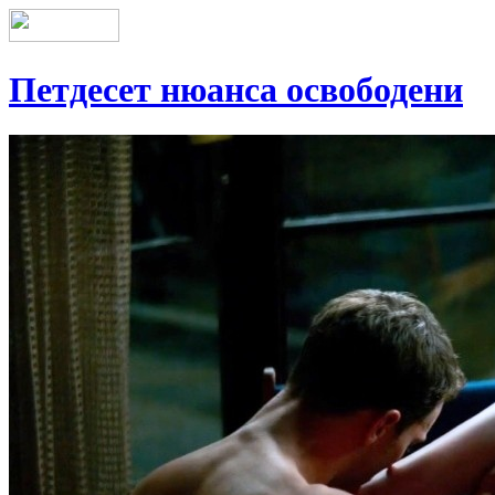
Петдесет нюанса освободени