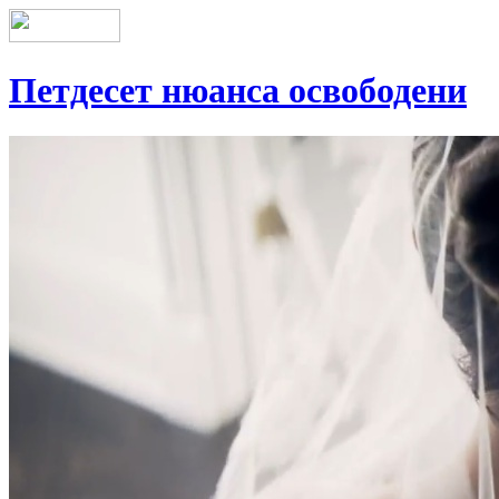
Петдесет нюанса освободени