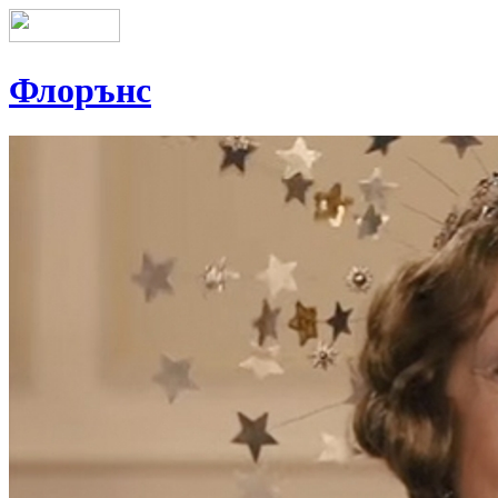
Флорънс