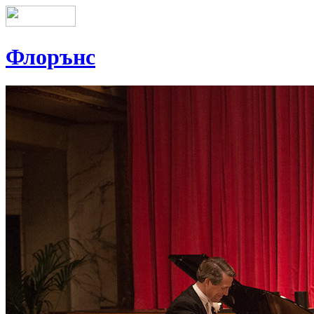
Флорънс