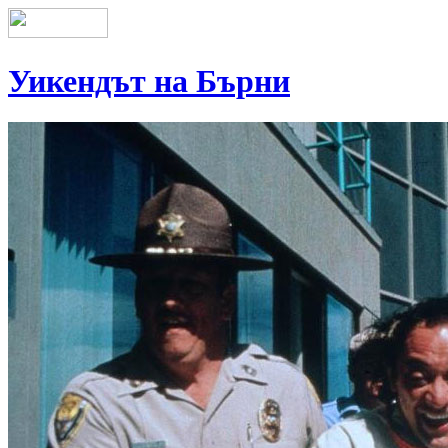
Уикендът на Бърни