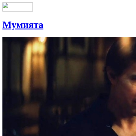
Мумията