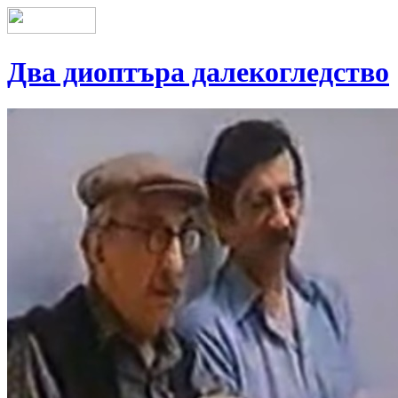
Два диоптъра далекогледство