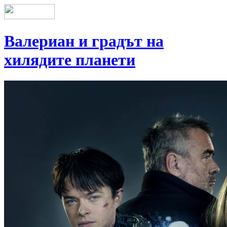
Валериан и градът на
хилядите планети