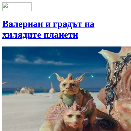
Валериан и градът на
хилядите планети