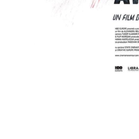
[Migrated image] https://i.dir.bg/kino/fil