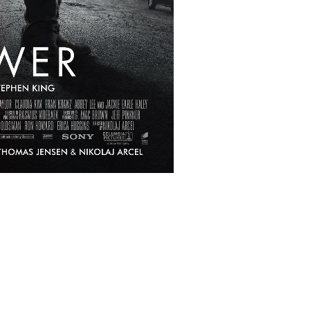
lms/10783/dark_tower_ver6_xxlg.jpg