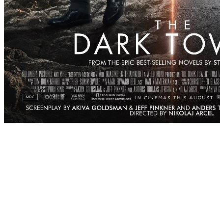
[Migrated image] https://i.dir.bg/kino/fi