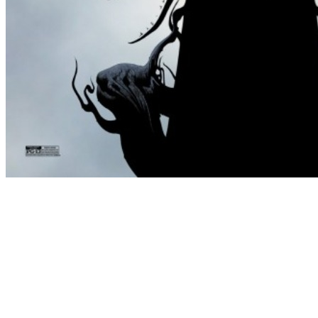
[Migrated image] https://i.dir.bg/kino/fi