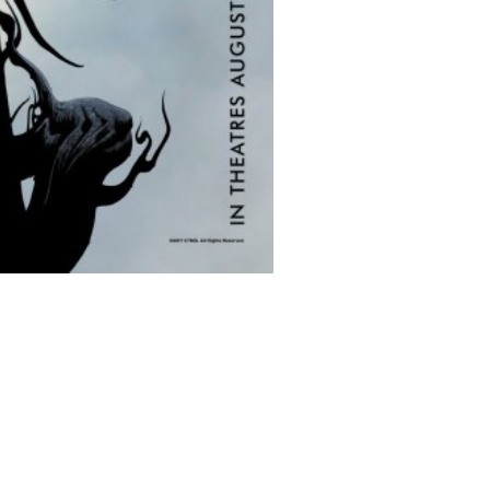
lms/10783/dark_tower_ver9.jpg