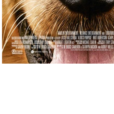
[Migrated image] https://i.dir.bg/kino/fi