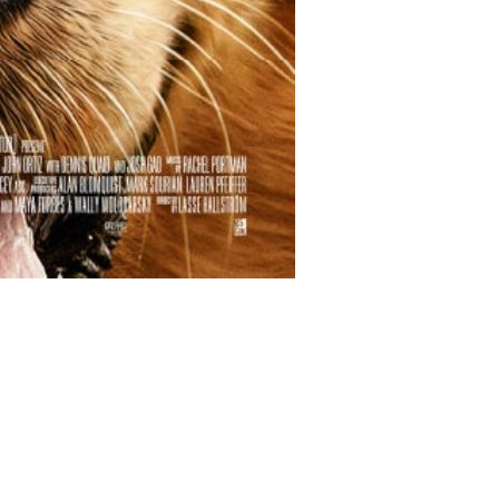
lms/10812/DP_poster-500x726.jpg