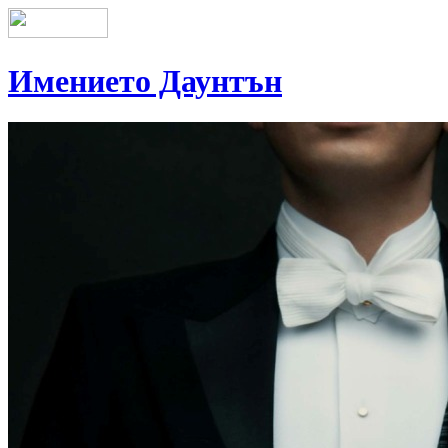
Имението Даунтън