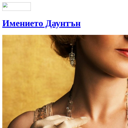
Имението Даунтън