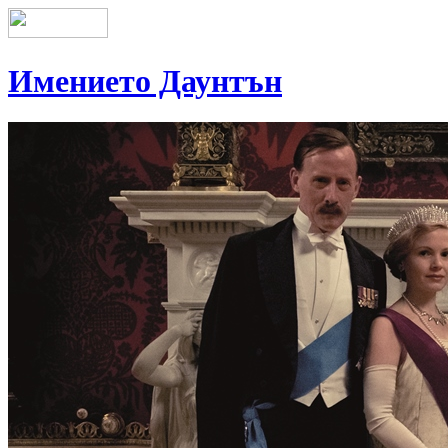
Имението Даунтън