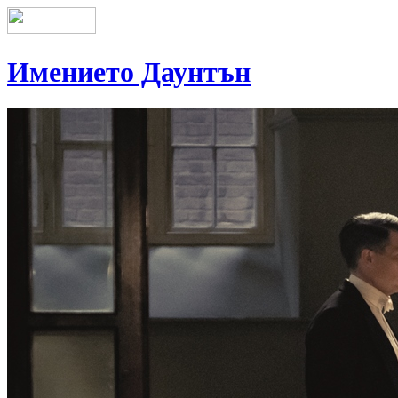
Имението Даунтън