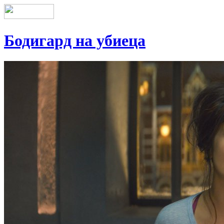
Бодигард на убиеца