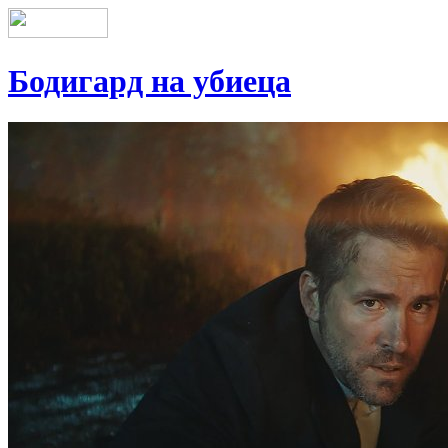
Бодигард на убиеца