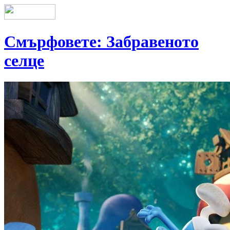
Смърфовете: Забравеното
селце