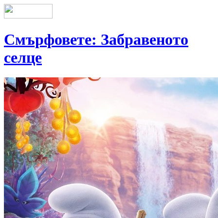
Смърфовете: Забравеното
селце