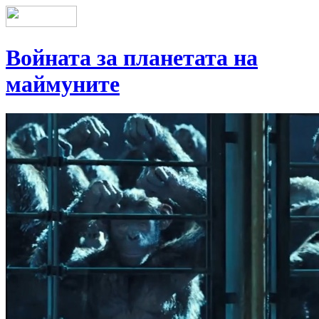
Войната за планетата на
маймуните