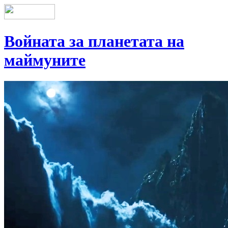
Войната за планетата на
маймуните