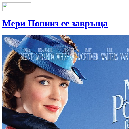
Мери Попинз се завръща