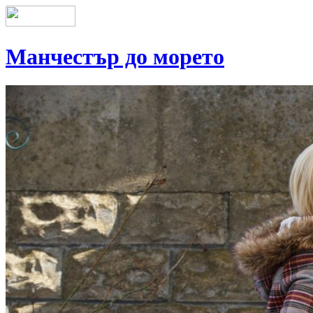
Манчестър до морето