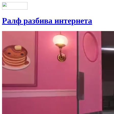
Ралф разбива интернета