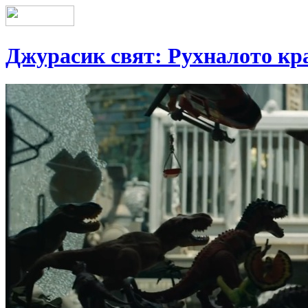
Джурасик свят: Рухналото кр