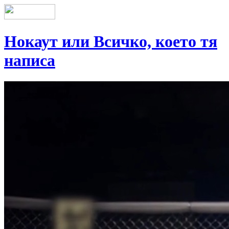
Нокаут или Всичко, което тя
написа