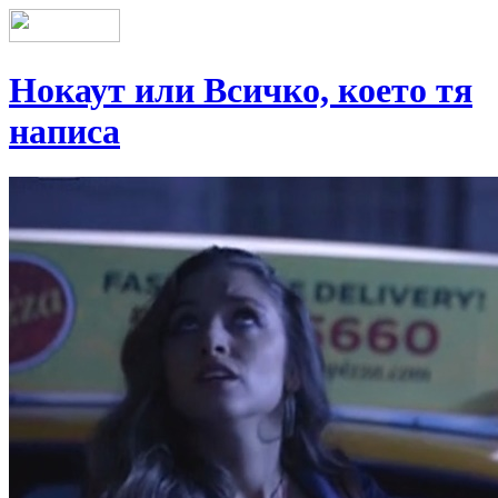
Нокаут или Всичко, което тя
написа