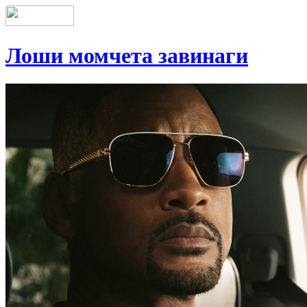
Лоши момчета завинаги