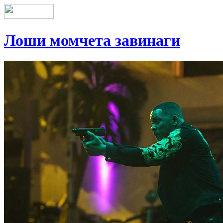
Лоши момчета завинаги