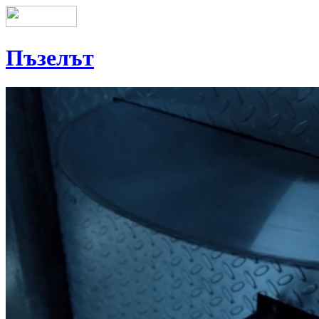
Пъзелът