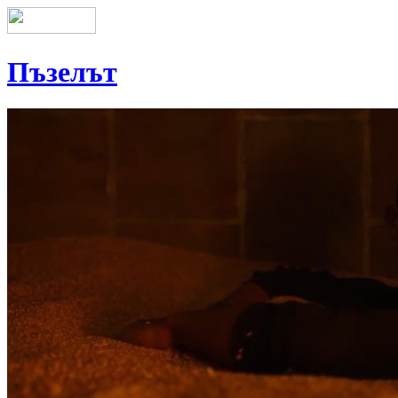
Пъзелът