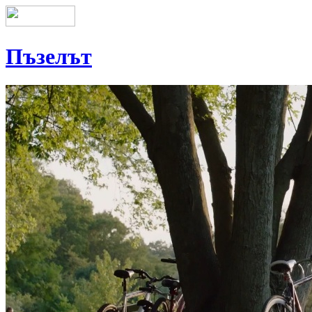
Пъзелът