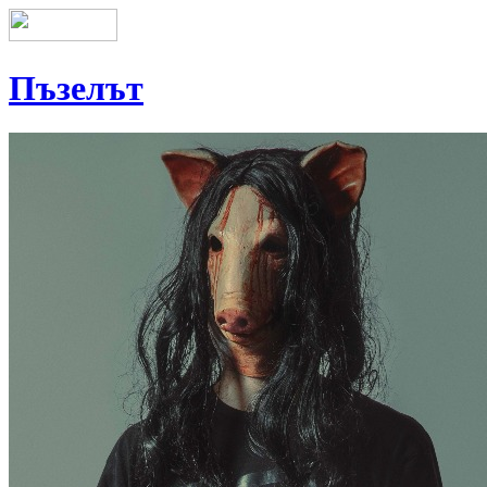
Пъзелът