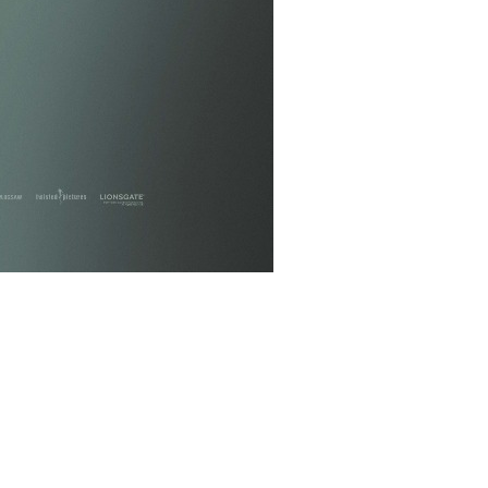
ms/12087/jigsaw_ver2_xxlg.jpg