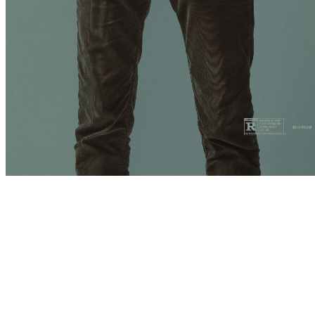
[Migrated image] https://i.dir.bg/kino/fil