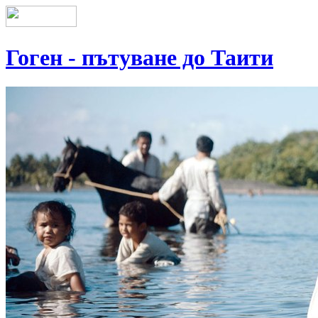
Гоген - пътуване до Таити