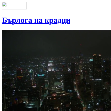
Бърлога на крадци