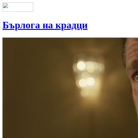
Бърлога на крадци