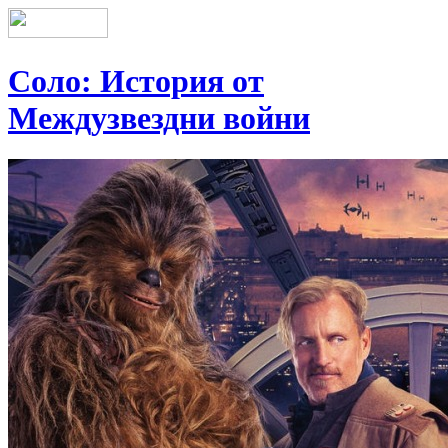
Соло: История от
Междузвездни войни