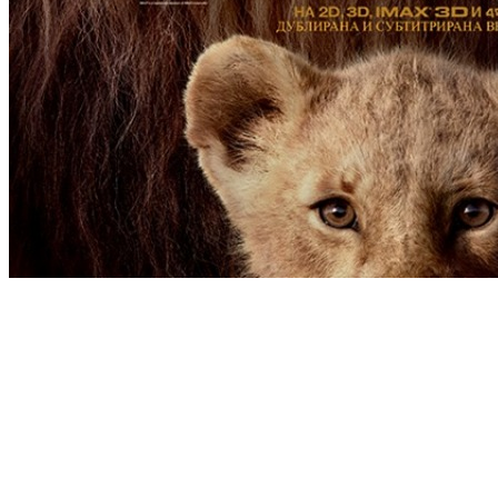
[Migrated image] https://i.dir.bg/kino/fil