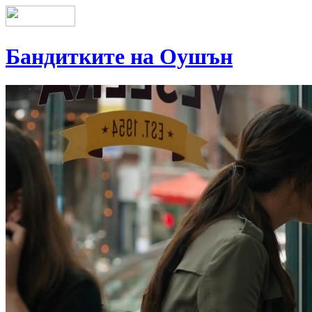
Бандитките на Оушън