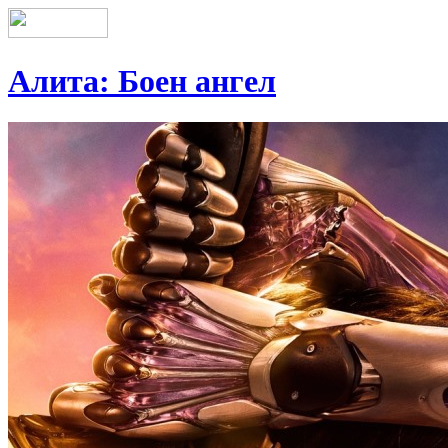
Алита: Боен ангел