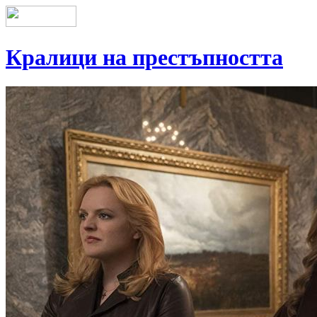
Кралици на престъпността