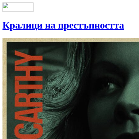
Кралици на престъпността